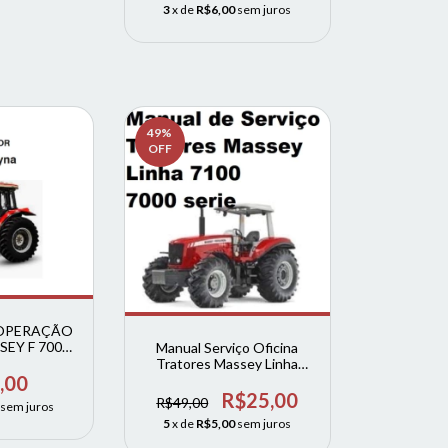
3
x de
R$6,00
sem juros
49
%
OFF
OPERAÇÃO
EY F 7000
Manual Serviço Oficina
a
Tratores Massey Linha
7100
,00
R$25,00
R$49,00
sem juros
5
x de
R$5,00
sem juros