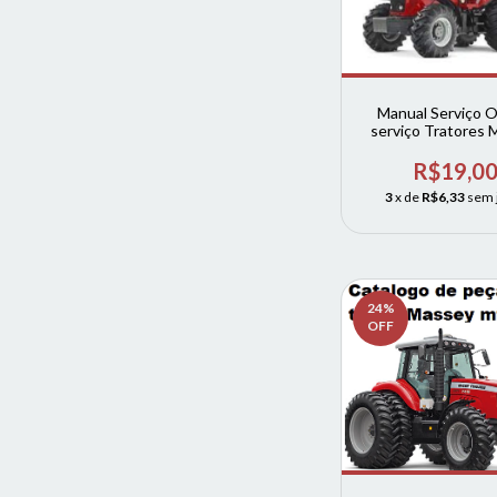
Manual Serviço O
serviço Tratores 
Linha MF 7140 715
7180
R$19,0
3
x de
R$6,33
sem 
24
%
OFF