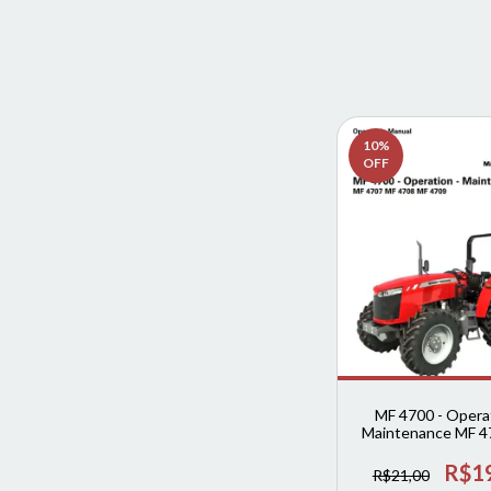
10
%
OFF
MF 4700 - Operat
Maintenance MF 4
4708 MF 4709 (in
R$1
R$21,00