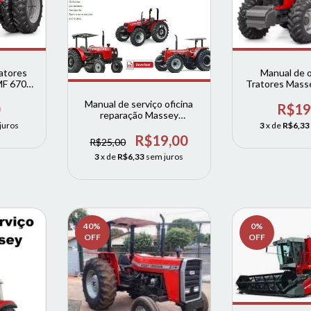
atores
Manual de 
MF 6700
Tratores Mass
codigos
MF 6700 6711 
Manual de serviço oficina
codigos d
0
R$19
reparação Massey
Ferguson mf200 a md 299
juros
3
x de
R$6,33
R$19,00
R$25,00
3
x de
R$6,33
sem juros
40
%
0
%
OFF
OFF