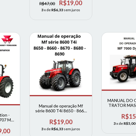
5711 SL / MF 5712 SL / MF
R$19,00
R$47,00
5713 SL
3
x de
R$6,33
sem juros
MANUAL DO 
TRATOR MASS
Manual de operação Mf
Dyn
série 8600 T4i 8650 - 8660
ion -
R$15
- 8670 - 8680 - 8690
707 MF
R$19,00
3
x de
R$5,00
glês)
3
x de
R$6,33
sem juros
9,00