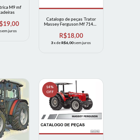
trica M9 mf
tadeiras
Catalogo de peças Trator
$19,00
Massey Ferguson Mf 7140 -
714001
sem juros
R$18,00
3
x de
R$6,00
sem juros
14
%
OFF