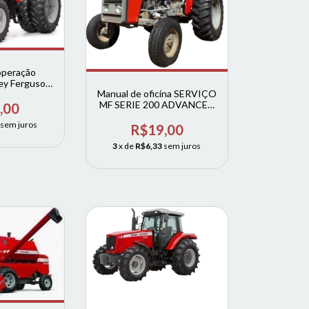
operação
ey Ferguson
Manual de oficina SERVIÇO
6712 6713 +
MF SERIE 200 ADVANCED
e erros
,00
250X 265 275 283 290 292
sem juros
297 299
R$19,00
3
x de
R$6,33
sem juros