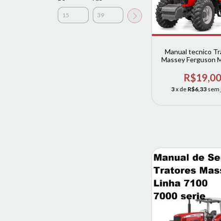
Manual tecnico Tr
Massey Ferguson 
6711 6712 6713 + 
de erros
R$19,0
3
x de
R$6,33
sem 