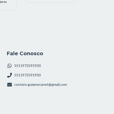
juros
Fale Conosco
5511972591930
5511972591930
contato.guiamecanet@gmail.com