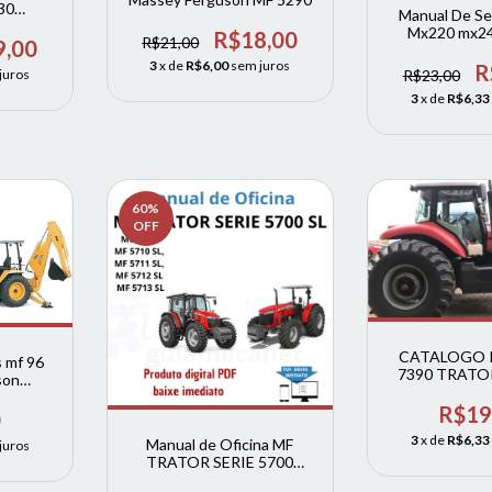
030
Manual De Se
r
Mx220 mx2
R$18,00
R$21,00
9,00
3
x de
R$6,00
sem juros
R
R$23,00
juros
3
x de
R$6,33
60
%
OFF
CATALOGO 
 mf 96
7390 TRATO
son
MOTOR 
ompleto
R$19
0
3
x de
R$6,33
Manual de Oficina MF
juros
TRATOR SERIE 5700
Modelos MF 5710 SL / MF