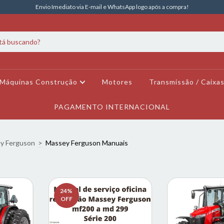
Envio Imediato via E-mail e WhatsApp logo após a compra!
Máquinas Construção
Motores
Transmissão / Caixa
PAGAMENTO INTERNACIONAL
y Ferguson
>
Massey Ferguson Manuais
24
%
OFF