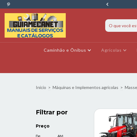
ava? Fale conosco pelo WhatsApp agora!
Caminhão e Ônibus
Agrícolas
Início
>
Máquinas e Implementos agrícolas
>
Masse
Filtrar por
Preço
De
Até