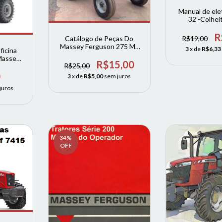
Manual de ele
32 -Colhei
R
R$19,00
Catálogo de Peças Do
Massey Ferguson 275 MF
3
x de
R$6,33
ficina
275 advance
Massey
R$15,00
R$25,00
0 7170 e
0
3
x de
R$5,00
sem juros
juros
34
%
OFF