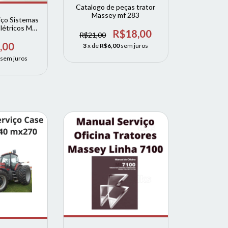
Catalogo de peças trator
Massey mf 283
iço Sistemas
Elétricos MF
R$18,00
R$21,00
700 e 6700R
erguson
,00
3
x de
R$6,00
sem juros
sem juros