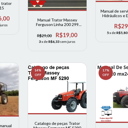
 trator
15
Manual de serv
Hidráulicos e 
6,00
Manual Trator Massey
4700, 5700, 6
Ferguson Linha 200 299
massey f
R$29
juros
serie 200
5
x de
R$5,80
R$19,00
R$29,00
3
x de
R$6,33
sem juros
14
%
17
%
OFF
OFF
Catalogo de peças Trator
manual
Massey Ferguson MF 5290