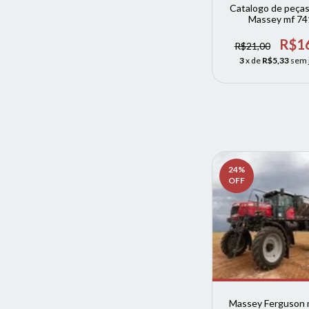
Catalogo de peças
Massey mf 74
R$1
R$21,00
3
x de
R$5,33
sem 
24
%
OFF
Massey Ferguson 