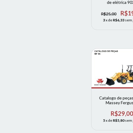
de elétrica 9
Pulverizado
R$1
R$25,00
3
x de
R$6,33
sem 
Catalogo de peças
Massey Fergu
retroescavadeira c
R$29,0
5
x de
R$5,80
sem 