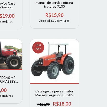
manual de serviço oficina
rviço Case
tratores 7100
40 mx270
R$15,90
$19,00
3
x de
R$5,30
sem juros
sem juros
14
%
OFF
PEÇAS MF
R MASSEY
SISU
,00
Catalogo de peças Trator
Massey Ferguson C 5285
sem juros
R$18,00
R$21,00