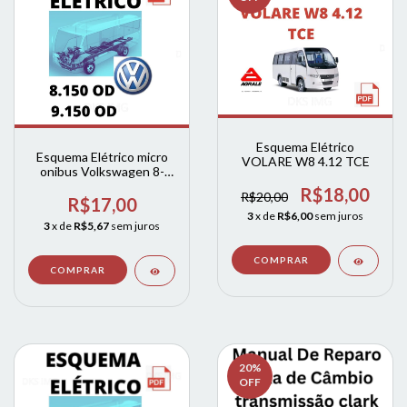
Esquema Elétrico
Esquema Elétrico micro
VOLARE W8 4.12 TCE
onibus Volkswagen 8-
150 / 9-150 / 9-150 OD
R$18,00
R$20,00
eletronicos
R$17,00
3
x de
R$6,00
sem juros
3
x de
R$5,67
sem juros
20
%
OFF