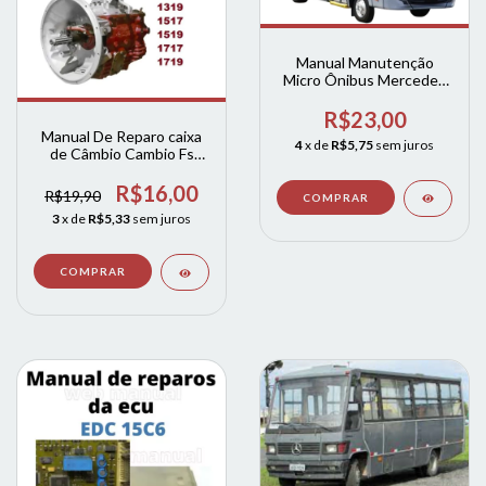
Manual Manutenção
Micro Ônibus Mercedes
benz Euro 5 LO815
LO915 LO 916
R$23,00
Manual De Reparo caixa
4
x de
R$5,75
sem juros
de Câmbio Cambio Fs
5406 A eaton
R$16,00
R$19,90
3
x de
R$5,33
sem juros