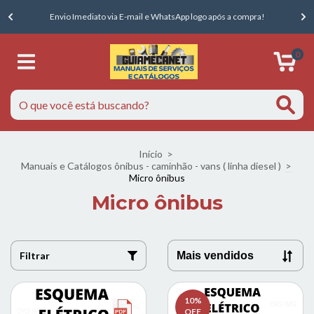
E
Envio Imediato via E-mail e WhatsApp logo após a compra!
0
Início
>
Manuais e Catálogos ônibus - caminhão - vans ( linha diesel )
>
Micro ônibus
Micro ônibus
Filtrar
10
%
OFF