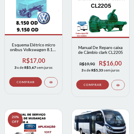
Esquema Elétrico micro
Manual De Reparo caixa
onibus Volkswagen 8.150
de Câmbio clark CL2205
- 9-150 - 9.150 OD
eletronico
R$17,00
R$16,00
R$19,90
3
x de
R$5,67
sem juros
3
x de
R$5,33
sem juros
20
%
OFF