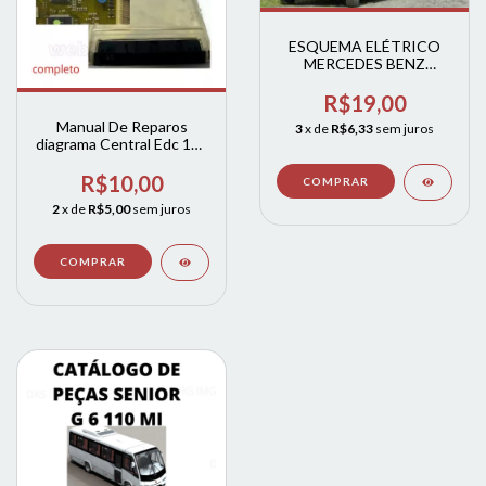
ESQUEMA ELÉTRICO
MERCEDES BENZ
MICRO BUS OF-809 -
OF-812
R$19,00
Manual De Reparos
3
x de
R$6,33
sem juros
diagrama Central Edc 15c
Sprint 311
R$10,00
2
x de
R$5,00
sem juros