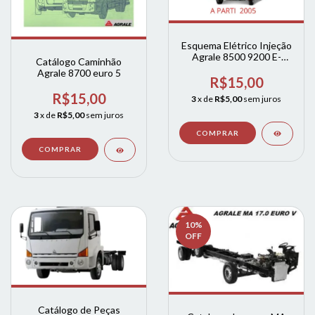
Esquema Elétrico Injeção
Agrale 8500 9200 E-
Catálogo Caminhão
tronic Mwm 4.12
Agrale 8700 euro 5
R$15,00
R$15,00
3
x de
R$5,00
sem juros
3
x de
R$5,00
sem juros
10
%
OFF
Catálogo de Peças