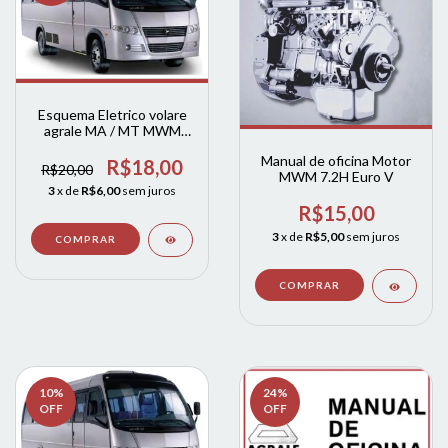
Esquema Eletrico volare
agrale MA / MT MWM
4.12 TCE
Manual de oficina Motor
R$18,00
R$20,00
MWM 7.2H Euro V
3
x de
R$6,00
sem juros
R$15,00
3
x de
R$5,00
sem juros
10
%
24
%
OFF
OFF