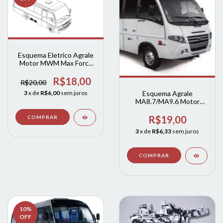
Esquema Eletrico Agrale
Motor MWM Max Force
4.8 / 7.2l Euro V - Sistema
SCR Tenneco VOLARE
R$18,00
R$20,00
3
x de
R$6,00
sem juros
Esquema Agrale
MA8.7/MA9.6 Motor
Cummins ISF 3.8l Euro V -
Sistema SCR Bosch
R$19,00
3
x de
R$6,33
sem juros
10
%
OFF