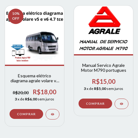
10
%
OFF
Manual Servico Agrale
Motor M790 portugues
Esquema elétrico
R$15,00
diagrama agrale volare v5
e v6 4.7 tce
3
x de
R$5,00
sem juros
R$18,00
R$20,00
3
x de
R$6,00
sem juros