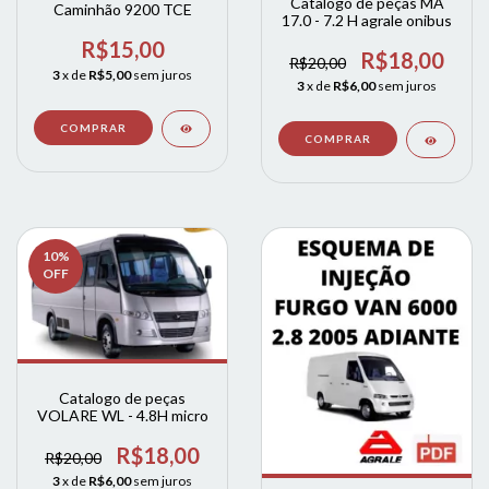
Catalogo de peças MA
Caminhão 9200 TCE
17.0 - 7.2 H agrale onibus
R$15,00
R$18,00
R$20,00
3
x de
R$5,00
sem juros
3
x de
R$6,00
sem juros
10
%
OFF
Catalogo de peças
VOLARE WL - 4.8H micro
R$18,00
R$20,00
3
x de
R$6,00
sem juros