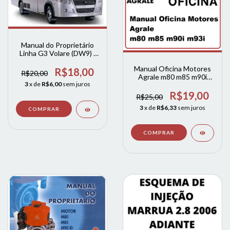
Manual do Proprietário
Linha G3 Volare (DW9) -
EURO III
Manual Oficina Motores
R$18,00
R$20,00
Agrale m80 m85 m90i
3
x de
R$6,00
sem juros
m93i
R$19,00
R$25,00
3
x de
R$6,33
sem juros