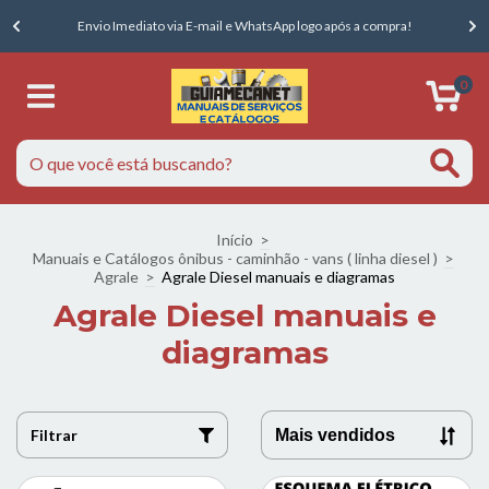
E
Envio Imediato via E-mail e WhatsApp logo após a compra!
0
Início
>
Manuais e Catálogos ônibus - caminhão - vans ( linha diesel )
>
Agrale
>
Agrale Diesel manuais e diagramas
Agrale Diesel manuais e
diagramas
Filtrar