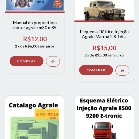
Manual do proprietário
motor agrale m80 m85
Esquema Elétrico Injeção
m90id m93id
Agrale Marruá 2.8 Tdi +
R$12,00
Testes
2
x de
R$6,00
sem juros
R$15,00
3
x de
R$5,00
sem juros