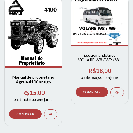
Esquema Eletrico
VOLARE W8 / W9 / WL
Motor Cummins ISF 3.8l
Euro V - Sistema SCR
R$18,00
Bosch
Manual de proprietario
3
x de
R$6,00
sem juros
Agrale 4100 antigo
R$15,00
3
x de
R$5,00
sem juros