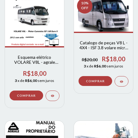
10
%
OFF
Catalogo de peças V8 L -
4X4 - ISF 3.8 volare micro
onibus
Esquema elétrico
R$18,00
R$20,00
VOLARE V8L - agrale
3
x de
R$6,00
sem juros
Motor Cummins ISF 3.8l
Euro V - Sistema SCR
R$18,00
Bosch Caixa de Câmbio
3
x de
R$6,00
sem juros
Manual