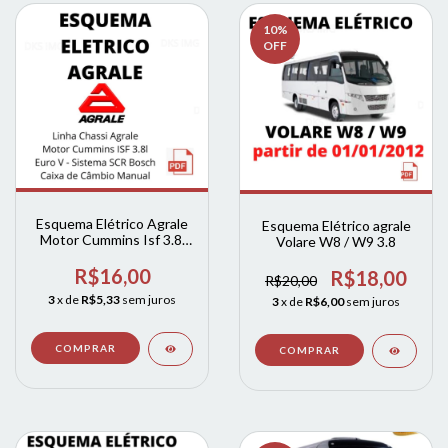
10
%
OFF
Esquema Elétrico Agrale
Esquema Elétrico agrale
Motor Cummins Isf 3.8l
Volare W8 / W9 3.8
Scr Bosch Cx
R$16,00
R$18,00
R$20,00
3
x de
R$5,33
sem juros
3
x de
R$6,00
sem juros