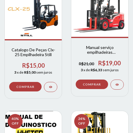
Manual serviço
Catalogo De Peças Clx-
empilhadeiras
25 Empilhadeira Still
EMPILHADEIRA
HANGCHA SERIE R
R$19,00
R$21,00
R$15,00
3
x de
R$6,33
sem juros
3
x de
R$5,00
sem juros
40
%
24
%
OFF
OFF