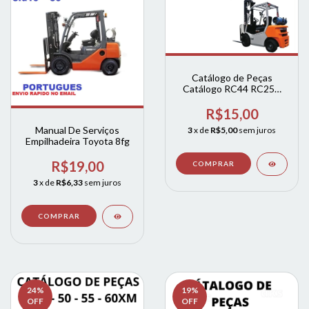
Catálogo de Peças
Catálogo RC44 RC25C
RC30 EMPILHADEIRA
R$15,00
Manual De Serviços
3
x de
R$5,00
sem juros
Empilhadeira Toyota 8fg
R$19,00
3
x de
R$6,33
sem juros
24
%
19
%
OFF
OFF