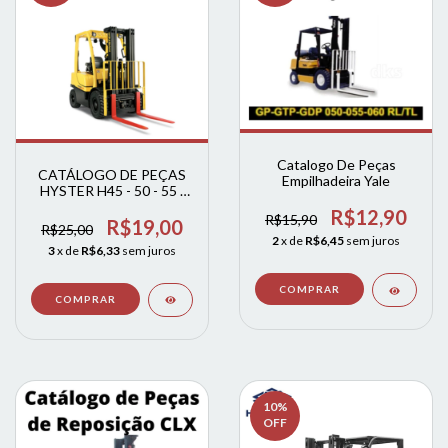
Catalogo De Peças
CATÁLOGO DE PEÇAS
Empilhadeira Yale
HYSTER H45 - 50 - 55 -
60XM
R$12,90
R$15,90
R$19,00
R$25,00
2
x de
R$6,45
sem juros
3
x de
R$6,33
sem juros
10
%
OFF