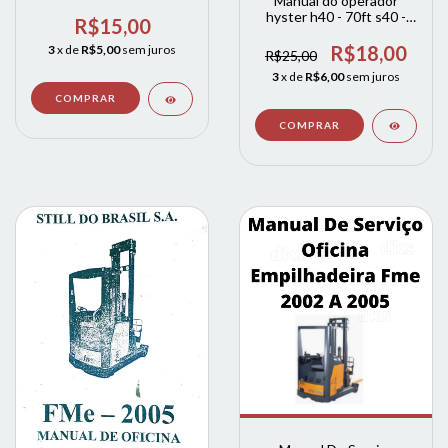
Manual do operador
Manual PT
hyster h40 - 70ft s40 -
R$15,00
70ft
R$18,00
3
x de
R$5,00
sem juros
R$25,00
3
x de
R$6,00
sem juros