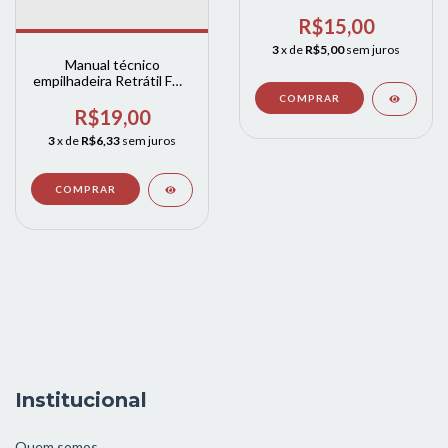
MR20 - MR20H - MR25
MR16N - MR20W
R$15,00
3
x de
R$5,00
sem juros
Manual técnico
empilhadeira Retrátil FMe
1
R$19,00
3
x de
R$6,33
sem juros
Institucional
Quem somos