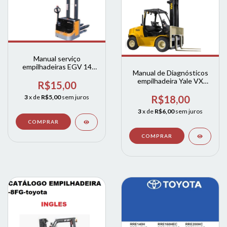
Manual serviço
empilhadeiras EGV 14
Manual de Diagnósticos
STILL COMPLETO
empilhadeira Yale VX
R$15,00
series
R$18,00
3
x de
R$5,00
sem juros
3
x de
R$6,00
sem juros