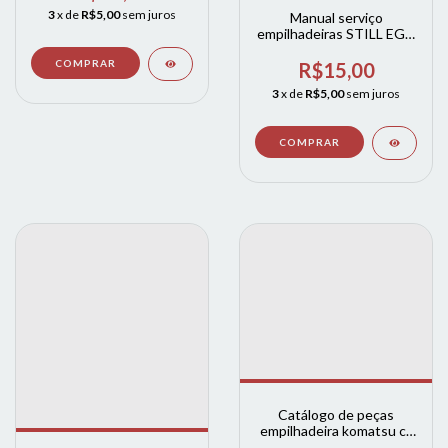
3
x de
R$5,00
sem juros
Manual serviço
empilhadeiras STILL EGV
0261 COMPLETO
R$15,00
3
x de
R$5,00
sem juros
Catálogo de peças
empilhadeira komatsu cx
(ingles)