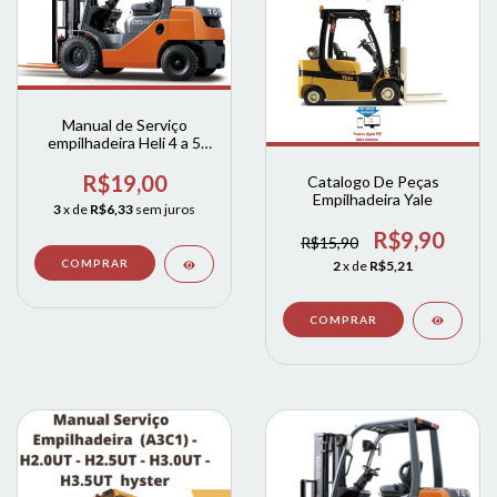
Manual de Serviço
empilhadeira Heli 4 a 5
tonelada
R$19,00
Catalogo De Peças
Empilhadeira Yale
3
x de
R$6,33
sem juros
R$9,90
R$15,90
2
x de
R$5,21