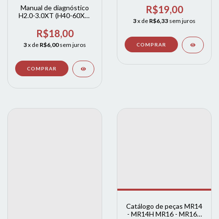
Manual de diagnóstico
R$19,00
H2.0-3.0XT (H40-60XT)
3
x de
R$6,33
sem juros
[A380]; H2.5XT, H3.0XT
[A409]
R$18,00
3
x de
R$6,00
sem juros
Catálogo de peças MR14
- MR14H MR16 - MR16H