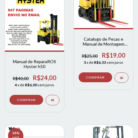
Catalogo de Pecas e
Manual de Montagem
Hyster H40FT H50FT
H55FT H60FT H70FT
R$19,00
R$25,00
A977 04-2010
Manual de ReparaROS
3
x de
R$6,33
sem juros
Hyster h50
R$24,00
R$40,00
4
x de
R$6,00
sem juros
38
%
OFF