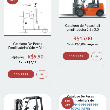
Catalogo de Pecas heli
empilhadeira 2.5 / 3.0
R$15,00
Catalogo De Peças
3
x de
R$5,00
sem juros
Empilhadeira Yale MR14 -
MR14H MR16 - MR16H
MR20 - MR20H - MR25
R$9,90
R$15,90
MR16N - MR20W
2
x de
R$5,21
(INGLES)
38
%
OFF