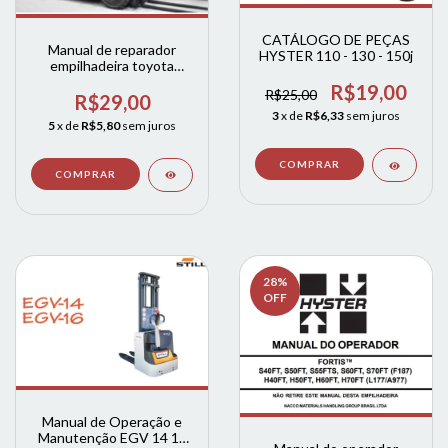
CATÁLOGO DE PEÇAS
Manual de reparador
HYSTER 110 - 130 - 150j
empilhadeira toyota
8FG10-30 - 8FGK20-30 e
R$19,00
R$25,00
8FGJ35
R$29,00
3
x de
R$6,33
sem juros
5
x de
R$5,80
sem juros
28
%
OFF
Manual de Operação e
Manutenção EGV 14 16