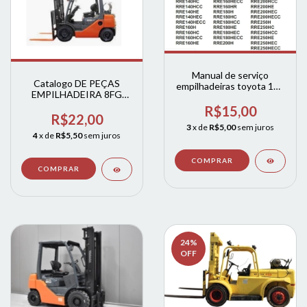
Manual de serviço
Catalogo DE PEÇAS
empilhadeiras toyota 140
EMPILHADEIRA 8FG
/ 160 / 180 / 200 / 250H
Toyota INGLES E
R$15,00
ESPANHOL
R$22,00
3
x de
R$5,00
sem juros
4
x de
R$5,50
sem juros
24
%
OFF