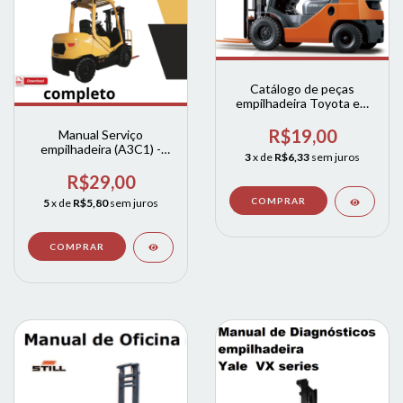
Catálogo de peças
empilhadeira Toyota em
inglês 8fg18b 25b 30b
R$19,00
Manual Serviço
empilhadeira (A3C1) -
3
x de
R$6,33
sem juros
H2.0UT - H2.5UT -
H3.0UT - H3.5UT hyster
R$29,00
5
x de
R$5,80
sem juros