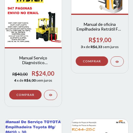
Manual de oficina
Empilhadeira Retrátil FM-
X 17 – 20 FMX - 1834
R$19,00
3
x de
R$6,33
sem juros
Manual Serviço
Diagnóstico
Empilhadeiras Hyster 947
Paginas
R$24,00
R$40,00
4
x de
R$6,00
sem juros