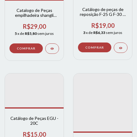
Catálogo de peças de
Catalogo de Peças
reposição F-25 G F-30 G
empilhadeira shangli
BAOLI
CPC(D)25SA
R$19,00
CPC(D)30SA
R$29,00
CPC(D)35SA
3
x de
R$6,33
sem juros
5
x de
R$5,80
sem juros
CPC(D)20SA
CPC(D)25SA
Catálogo de Peças EGU -
20C
R$15,00