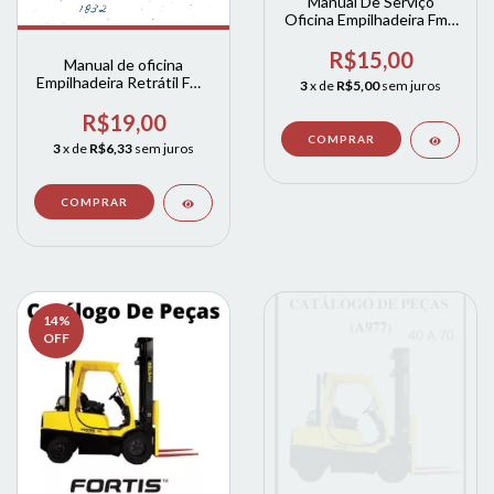
Manual De Serviço
Oficina Empilhadeira Fme
2002 A 2005
R$15,00
Manual de oficina
Empilhadeira Retrátil FMe
3
x de
R$5,00
sem juros
1832 2005
R$19,00
3
x de
R$6,33
sem juros
14
%
OFF