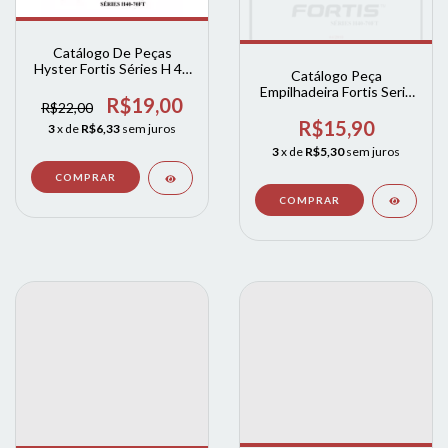
Catálogo De Peças
Hyster Fortis Séries H 40
Catálogo Peça
- 70 Ft
Empilhadeira Fortis Serie
R$19,00
H40 Ate 70
R$22,00
R$15,90
3
x de
R$6,33
sem juros
3
x de
R$5,30
sem juros