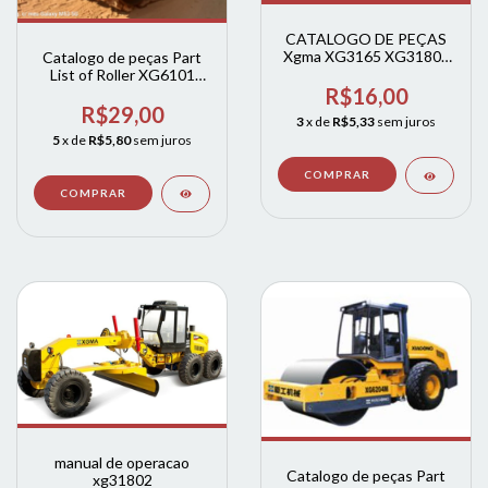
CATALOGO DE PEÇAS
Xgma XG3165 XG31802
Catalogo de peças Part
XG3200 XG3220 PB
List of Roller XG6101
XG6102 XGMA
R$16,00
R$29,00
3
x de
R$5,33
sem juros
5
x de
R$5,80
sem juros
manual de operacao
Catalogo de peças Part
xg31802