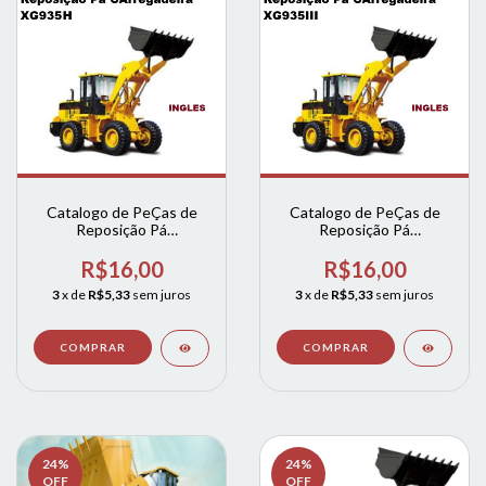
Catalogo de PeÇas de
Catalogo de PeÇas de
Reposição Pá
Reposição Pá
CArregadeira xgma
CArregadeira xg xg935
xg935H INGLES
R$16,00
R$16,00
3
x de
R$5,33
sem juros
3
x de
R$5,33
sem juros
24
%
24
%
OFF
OFF