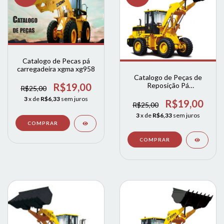
Catalogo de Pecas pá
carregadeira xgma xg958
Catalogo de Peças de
Reposição Pá
R$19,00
R$25,00
Carregadeira xg xg932III
3
x de
R$6,33
sem juros
R$19,00
R$25,00
3
x de
R$6,33
sem juros