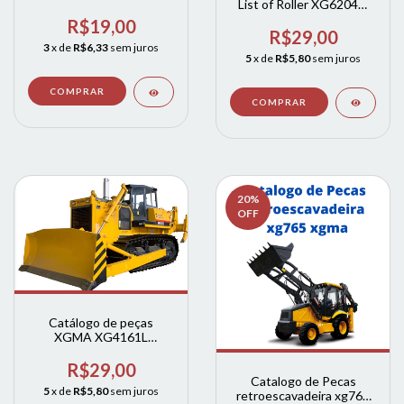
List of Roller XG6204M
XGMA
R$19,00
R$29,00
3
x de
R$6,33
sem juros
5
x de
R$5,80
sem juros
20
%
OFF
Catálogo de peças
XGMA XG4161L
Bulldozer XGMA
R$29,00
Catalogo de Pecas
5
x de
R$5,80
sem juros
retroescavadeira xg765