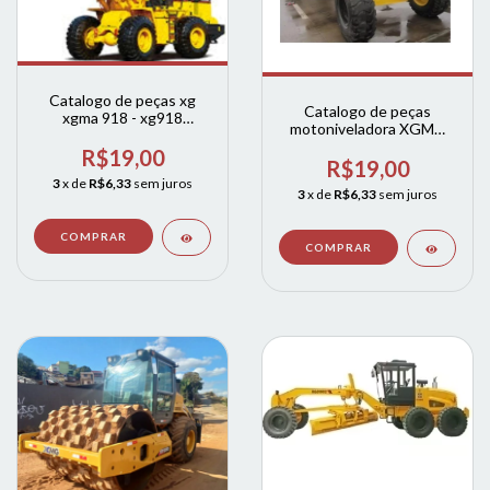
Catalogo de peças xg
Catalogo de peças
xgma 918 - xg918
motoniveladora XGMA
carregadeiras
31651
R$19,00
R$19,00
3
x de
R$6,33
sem juros
3
x de
R$6,33
sem juros