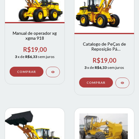
Manual de operador xg
xgma 918
Catalogo de PeÇas de
R$19,00
Reposição Pá
CArregadeira xgma
3
x de
R$6,33
sem juros
Xg935h
R$19,00
3
x de
R$6,33
sem juros