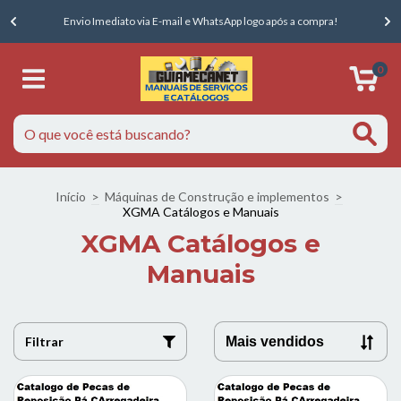
E
Envio Imediato via E-mail e WhatsApp logo após a compra!
0
Início
>
Máquinas de Construção e implementos
>
XGMA Catálogos e Manuais
XGMA Catálogos e
Manuais
Filtrar