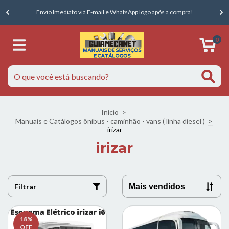
E
Envio Imediato via E-mail e WhatsApp logo após a compra!
0
Início
>
Manuais e Catálogos ônibus - caminhão - vans ( linha diesel )
>
irizar
irizar
Filtrar
18
%
OFF