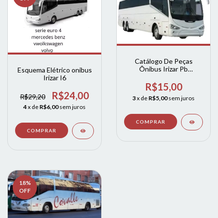
Catálogo De Peças
Ônibus Irizar Pb
Esquema Elétrico onibus
Completo
Irizar I6
R$15,00
R$24,00
R$29,20
3
x de
R$5,00
sem juros
4
x de
R$6,00
sem juros
18
%
OFF