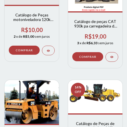
Catálogo de Peças
motoniveladora 120k
Catálogo de peças CAT
caterpillar cat
930k pa carregadeira de
R$10,00
rodas
R$19,00
2
x de
R$5,00
sem juros
3
x de
R$6,33
sem juros
14
%
OFF
Catálogo de Peças de