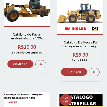
Catálogo de Peças
motoniveladora 120k
caterpillar cat
Catálogo De Peças Pá
Carregadeira Cat 924g -
R$10,00
924gz INGLES
2
x de
R$5,00
sem juros
R$9,90
2
x de
R$5,21
40
%
OFF