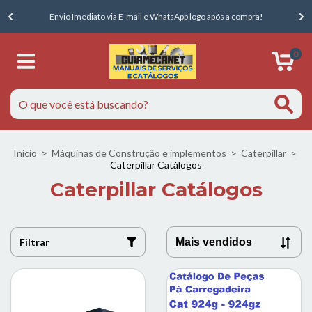
E
Envio Imediato via E-mail e WhatsApp logo após a compra!
0
Início
>
Máquinas de Construção e implementos
>
Caterpillar
>
Caterpillar Catálogos
Caterpillar Catálogos
Filtrar