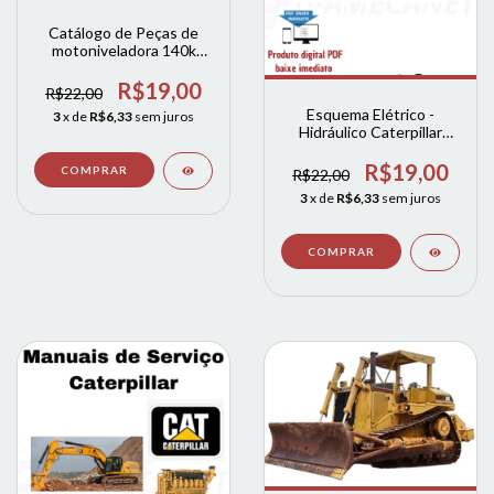
Catálogo de Peças de
motoniveladora 140k
catterpila CAT
R$19,00
R$22,00
Esquema Elétrico -
3
x de
R$6,33
sem juros
Hidráulico Caterpillar
924K / 930K / 938K cat
R$19,00
R$22,00
3
x de
R$6,33
sem juros