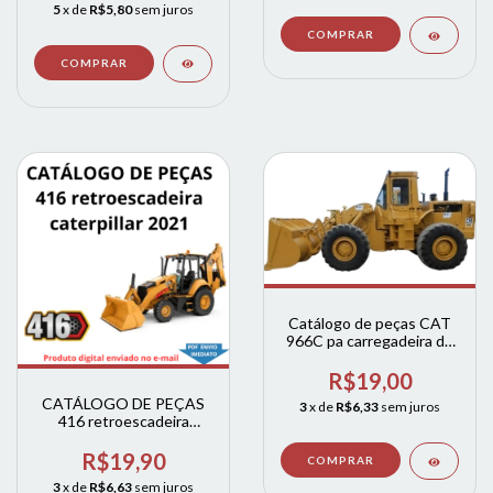
5
x de
R$5,80
sem juros
Catálogo de peças CAT
966C pa carregadeira de
rodas
R$19,00
CATÁLOGO DE PEÇAS
3
x de
R$6,33
sem juros
416 retroescadeira
caterpillar 2021
R$19,90
3
x de
R$6,63
sem juros