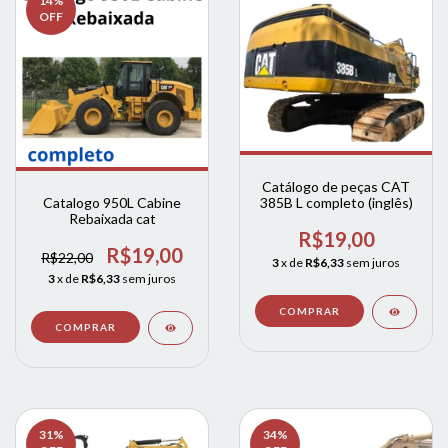
14
%
OFF
Catálogo de peças CAT
385B L completo (inglês)
Catalogo 950L Cabine
Rebaixada cat
R$19,00
R$19,00
R$22,00
3
x de
R$6,33
sem juros
3
x de
R$6,33
sem juros
31
%
34
%