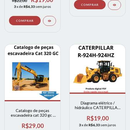
R$22,00
3
x de
R$6,33
sem juros
Diagrama elétrico /
hidráulico CATERPILLAR
Catalogo de peças
R-924H / 924HZ
escavadeira cat 320 gc /
R$19,00
320gc
R$29,00
3
x de
R$6,33
sem juros