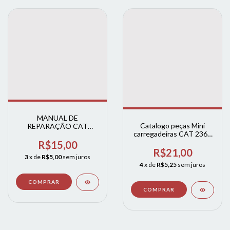
MANUAL DE
Catalogo peças Mini
REPARAÇÃO CAT
carregadeiras CAT 236 -
3406C CATERPILLAR
246 - 252 - 262
R$15,00
R$21,00
3
x de
R$5,00
sem juros
4
x de
R$5,25
sem juros