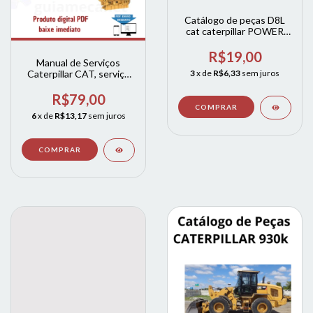
Catálogo de peças D8L
cat caterpillar POWER
SHIFIT
R$19,00
Manual de Serviços
Caterpillar CAT, serviço
3
x de
R$6,33
sem juros
Peças De Motor E
Diagramas
R$79,00
6
x de
R$13,17
sem juros