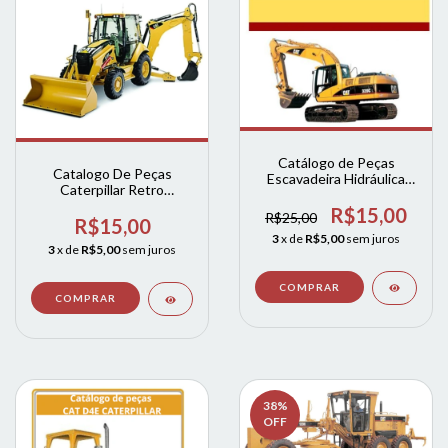
Catálogo de Peças
Catalogo De Peças
Escavadeira Hidráulica
Caterpillar Retro
320C & 320C L cat
Escavadeira 416e
R$15,00
R$25,00
(INGLES)
R$15,00
3
x de
R$5,00
sem juros
3
x de
R$5,00
sem juros
38
%
OFF