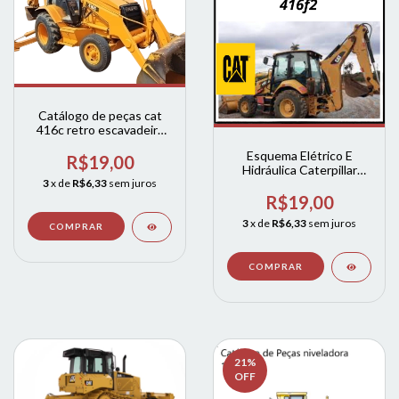
Catálogo de peças cat
416c retro escavadeira
caterpillar
Esquema Elétrico E
R$19,00
Hidráulica Caterpillar
41f2
3
x de
R$6,33
sem juros
R$19,00
3
x de
R$6,33
sem juros
21
%
OFF