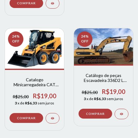
24
%
24
%
OFF
OFF
Catálogo de peças
Catalogo
Escavadeira 336D2 L
Minicarregadeira CAT
336D
226B 3 Caterpillar EM
R$19,00
R$25,00
INGLES
R$19,00
R$25,00
3
x de
R$6,33
sem juros
3
x de
R$6,33
sem juros