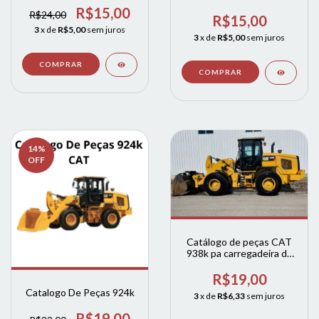
(ingles)
R$15,00
R$24,00
R$15,00
3
x de
R$5,00
sem juros
3
x de
R$5,00
sem juros
14
%
OFF
Catálogo de peças CAT
938k pa carregadeira de
rodas completo em
português
R$19,00
Catalogo De Peças 924k
3
x de
R$6,33
sem juros
R$19,00