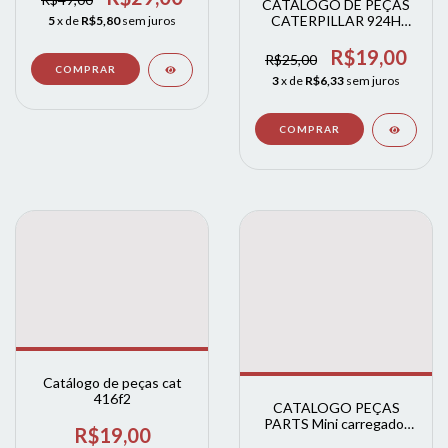
CATÁLOGO DE PEÇAS
CATERPILLAR 924H
5
x de
R$5,80
sem juros
(INGLÊS)
R$19,00
R$25,00
3
x de
R$6,33
sem juros
Catálogo de peças cat
416f2
CATALOGO PEÇAS
PARTS Mini carregador
R$19,00
Mini carregador 226B3