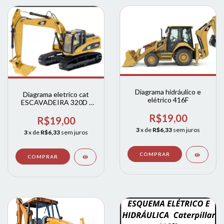
Diagrama hidráulico e
Diagrama eletrico cat
elétrico 416F
ESCAVADEIRA 320D /
322D 323D /Diagrama
R$19,00
eletrico cat
R$19,00
ESCAVADEIRA 320D /
3
x de
R$6,33
sem juros
3
x de
R$6,33
sem juros
323D-L / 322D 323D
324D324D 325D 329D
330D 336D-2 340D-2l