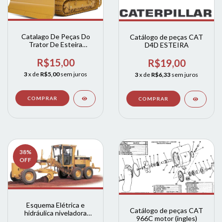
Catalago De Peças Do
Catálogo de peças CAT
Trator De Esteira
D4D ESTEIRA
Caterpillar D6t
R$15,00
R$19,00
3
x de
R$5,00
sem juros
3
x de
R$6,33
sem juros
38
%
OFF
Esquema Elétrica e
Catálogo de peças CAT
hidráulica niveladora
966C motor (ingles)
120h 135H caterpillar