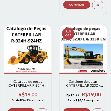
51
%
OFF
Catálogo de peças
Catalogo de peças
CATERPILLAR R-924H R
CATERPILLAR 323D -
/ 924H 924HZ
323D L & 323D LN
(INGLES)
R$19,00
R$19,00
R$39,00
3
x de
R$6,33
sem juros
3
x de
R$6,33
sem juros