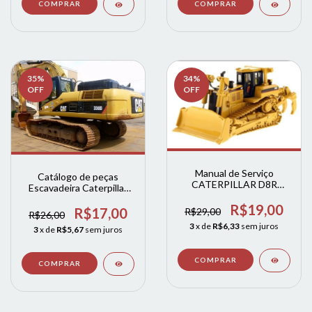
35
%
34
%
OFF
OFF
Manual de Serviço
Catálogo de peças
CATERPILLAR D8R
Escavadeira Caterpillar
Trator De Esteira (Inglês)
330D L 336D ingles
R$19,00
R$17,00
R$29,00
R$26,00
3
x de
R$6,33
sem juros
3
x de
R$5,67
sem juros