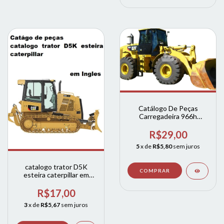
Catálogo De Peças
Carregadeira 966h
Caterpillar
R$29,00
5
x de
R$5,80
sem juros
catalogo trator D5K
esteira caterpillar em
Inles
R$17,00
3
x de
R$5,67
sem juros