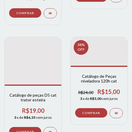
38
%
OFF
Catálogo de Peças
niveladora 120h cat
R$15,00
R$24,00
Catálogo de peças D5 cat
3
x de
R$5,00
sem juros
trator esteira
R$19,00
3
x de
R$6,33
sem juros