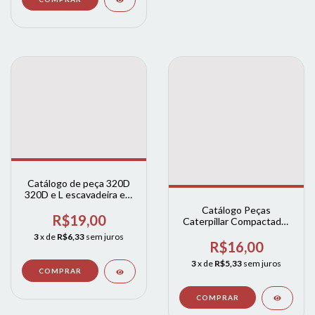
Catálogo de peça 320D
320D e L escavadeira em
Ingles
Catálogo Peças
R$19,00
Caterpillar Compactador
Cs54b Cp54b -
3
x de
R$6,33
sem juros
PORTUGUES
R$16,00
3
x de
R$5,33
sem juros