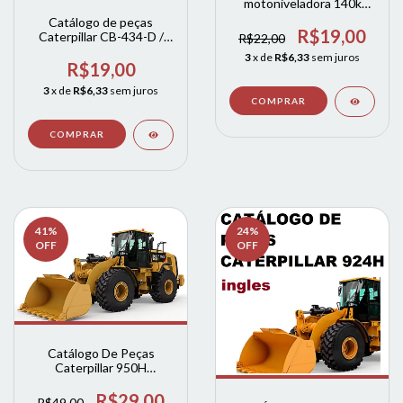
motoniveladora 140k
catterpila CAT
Catálogo de peças
R$19,00
Caterpillar CB-434-D /
R$22,00
CB-434-Dxw (ingles)
3
x de
R$6,33
sem juros
completo
R$19,00
3
x de
R$6,33
sem juros
41
%
24
%
OFF
OFF
Catálogo De Peças
Caterpillar 950H
carregadeira (ingles)
R$29,00
R$49,00