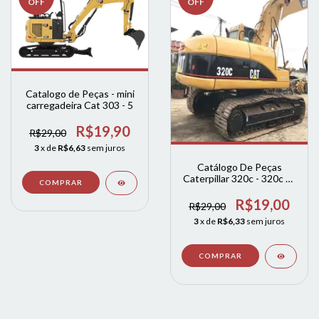
OFF
OFF
Catalogo de Peças - mini
carregadeira Cat 303 - 5
R$19,90
R$29,00
3
x de
R$6,63
sem juros
Catálogo De Peças
Caterpillar 320c - 320c L /
Escavadeira (ingles)
R$19,00
R$29,00
3
x de
R$6,33
sem juros