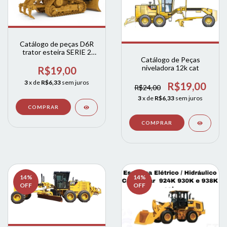
Catálogo de peças D6R
trator esteira SERIE 2
Catálogo de Peças
FTC E XL (ingles) - cat
niveladora 12k cat
R$19,00
3
x de
R$6,33
sem juros
R$19,00
R$24,00
3
x de
R$6,33
sem juros
14
%
14
%
OFF
OFF