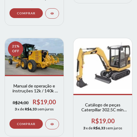
21
%
OFF
Manual de operação e
instruções 12k / 140k /
160k motoniveladoras
cat
R$19,00
R$24,00
Catálogo de peças
3
x de
R$6,33
sem juros
Caterpillar 302.5C mini
escavadeira
R$19,00
3
x de
R$6,33
sem juros