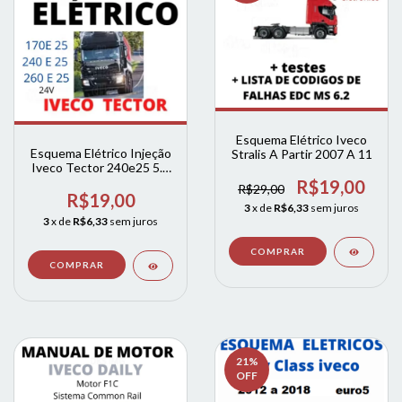
Esquema Elétrico Iveco
Esquema Elétrico Injeção
Stralis A Partir 2007 A 11
Iveco Tector 240e25 5.9
24v 250cv
R$19,00
R$29,00
R$19,00
3
x de
R$6,33
sem juros
3
x de
R$6,33
sem juros
21
%
OFF