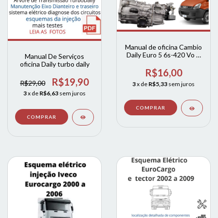
Manual de oficina Cambio
Daily Euro 5 6s-420 Vo +
Manual De Serviços
catalogo de peças
oficina Daily turbo daily
R$16,00
R$19,90
R$29,00
3
x de
R$5,33
sem juros
3
x de
R$6,63
sem juros