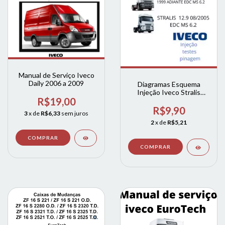
Manual de Serviço Iveco
Daily 2006 a 2009
Diagramas Esquema
Injeção Iveco Stralis
R$19,00
Eurotec
R$9,90
3
x de
R$6,33
sem juros
2
x de
R$5,21