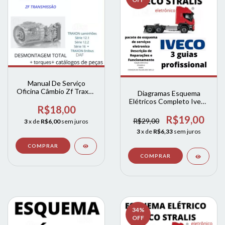
Manual De Serviço
Oficina Câmbio Zf Traxon
Diagramas Esquema
Série 12 E 16
Elétricos Completo Iveco
R$18,00
Stralis 2008-2011
R$19,00
R$29,00
3
x de
R$6,00
sem juros
3
x de
R$6,33
sem juros
34
%
OFF