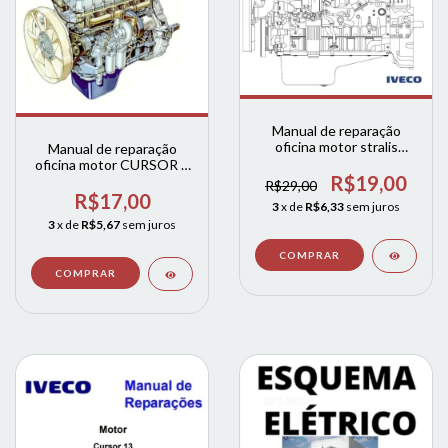
Manual de reparação
oficina motor stralis
Manual de reparação
trakker CURSOR 13 euro
oficina motor CURSOR 8
5
R$19,00
6.2 ui
R$29,00
R$17,00
3
x de
R$6,33
sem juros
3
x de
R$5,67
sem juros