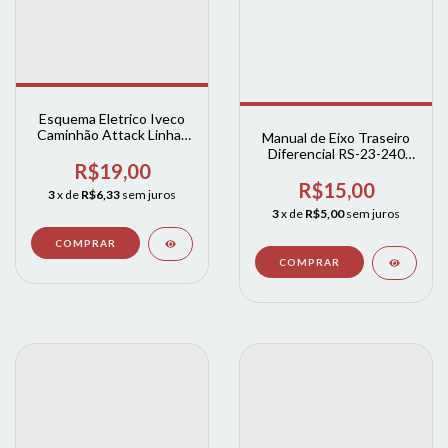
Esquema Eletrico Iveco
Caminhão Attack Linhas
Manual de Eixo Traseiro
170e 240e 260e
Diferencial RS-23-240
R$19,00
Tector
R$15,00
3
x de
R$6,33
sem juros
3
x de
R$5,00
sem juros