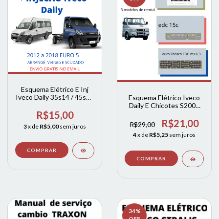
Esquema Elétrico E Inj
Iveco Daily 35s14 / 45s17
Esquema Elétrico Iveco
/ 55s17 / 70c17 2.012 A
Daily E Chicotes S2007
19 Euro 5
R$15,00
2006 A 2011
R$21,00
R$29,00
3
x de
R$5,00
sem juros
4
x de
R$5,25
sem juros
34
%
OFF