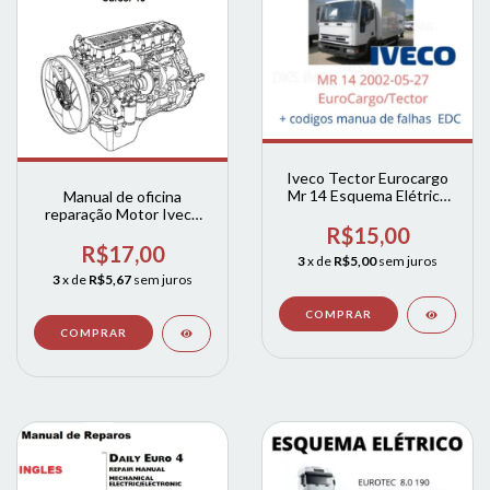
Iveco Tector Eurocargo
Mr 14 Esquema Elétrico
Manual de oficina
2002
reparação Motor Iveco
Cursor-13 2004
R$15,00
R$17,00
3
x de
R$5,00
sem juros
3
x de
R$5,67
sem juros