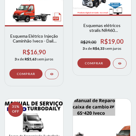
Esquemas elétricos
stralis NR460
ELETRÔNICO EDC7
Esquema Elétrico Injeção
R$19,00
Caminhão Iveco - Daily
R$29,00
70c17 3.0
3
x de
R$6,33
sem juros
R$16,90
3
x de
R$5,63
sem juros
31
%
OFF