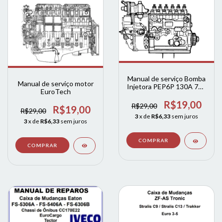
Manual de serviço Bomba
Manual de serviço motor
Injetora PEP6P 130A 720
EuroTech
RS 7225 EuroTech
R$19,00
R$29,00
R$19,00
R$29,00
3
x de
R$6,33
sem juros
3
x de
R$6,33
sem juros