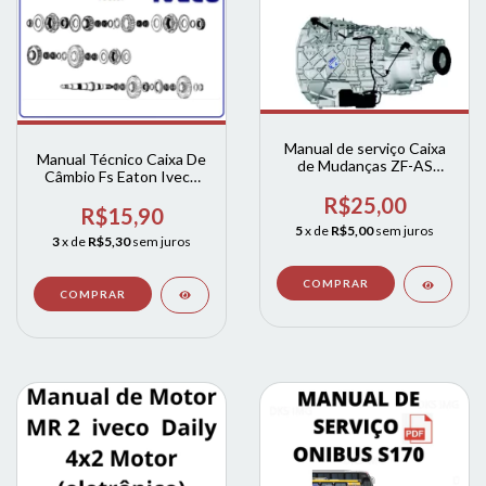
Manual de serviço Caixa
Manual Técnico Caixa De
de Mudanças ZF-AS
Câmbio Fs Eaton Iveco
Tronic Stralis C9 / Stralis
FS-5306A, FS-5406A e
C13 / Trakker Euro 3-5
R$25,00
FS-6306B
R$15,90
5
x de
R$5,00
sem juros
3
x de
R$5,30
sem juros