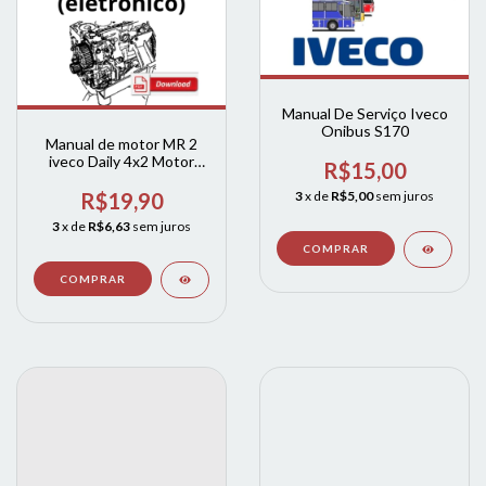
Manual De Serviço Iveco
Onibus S170
Manual de motor MR 2
iveco Daily 4x2 Motor
R$15,00
(eletrônico)
3
x de
R$5,00
sem juros
R$19,90
3
x de
R$6,63
sem juros