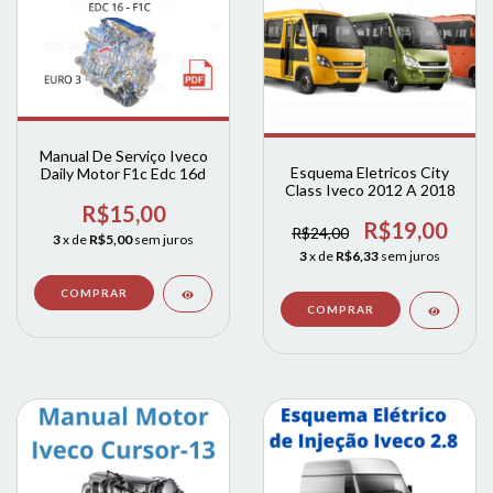
Manual De Serviço Iveco
Esquema Eletricos City
Daily Motor F1c Edc 16d
Class Iveco 2012 A 2018
R$15,00
R$19,00
R$24,00
3
x de
R$5,00
sem juros
3
x de
R$6,33
sem juros