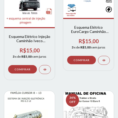
Esquema Elétrico
EuroCargo Caminhão
Iveco e iveco tector
Esquema Elétrico Injeção
R$15,00
Caminhão Iveco
Eurocargo 00 A 06
3
x de
R$5,00
sem juros
R$15,00
3
x de
R$5,00
sem juros
34
%
OFF