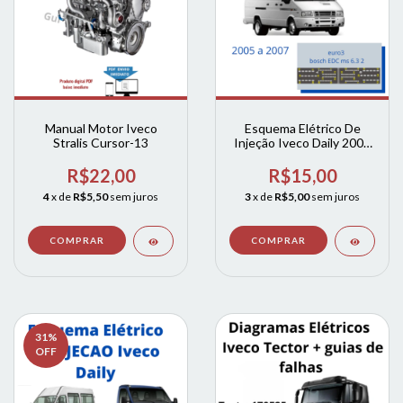
Manual Motor Iveco
Esquema Elétrico De
Stralis Cursor-13
Injeção Iveco Daily 2005
A 2007
R$22,00
R$15,00
4
x de
R$5,50
sem juros
3
x de
R$5,00
sem juros
31
%
OFF