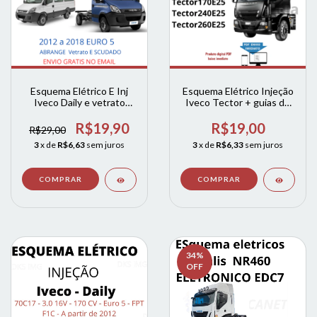
Esquema Elétrico E Inj
Esquema Elétrico Injeção
Iveco Daily e vetrato
Iveco Tector + guias de
2.012 A 19 Euro 5
falhas Tector 170E25 -
Tector 240E25 - Tector -
R$19,90
R$19,00
R$29,00
260E25
3
x de
R$6,63
sem juros
3
x de
R$6,33
sem juros
34
%
OFF