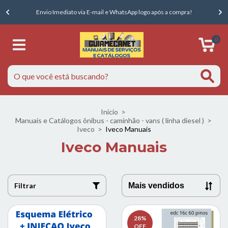
E
Envio Imediato via E-mail e WhatsApp logo após a compra!
0
Início
>
Manuais e Catálogos ônibus - caminhão - vans ( linha diesel )
>
Iveco
>
Iveco Manuais
Iveco Manuais
Filtrar
28
%
OFF