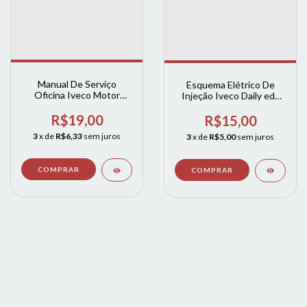
Manual De Serviço
Esquema Elétrico De
Oficina Iveco Motor
Injeção Iveco Daily edc
Cursor 13
16c
R$19,00
R$15,00
3
x de
R$6,33
sem juros
3
x de
R$5,00
sem juros