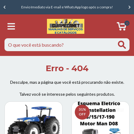
E
Envio Imediato via E-mail e WhatsApp logo após a compra!
0
Erro - 404
Desculpe, mas a página que você está procurando não existe.
Talvez você se interesse pelos seguintes produtos.
31
%
OFF