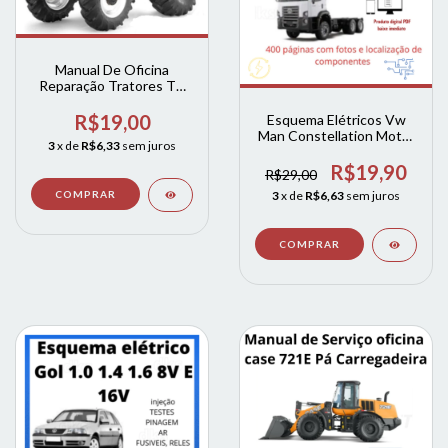
Manual De Oficina
Reparação Tratores Tm
115 125 135 150 165
new holland
R$19,00
Esquema Elétricos Vw
Man Constellation Motor
3
x de
R$6,33
sem juros
Man D08
R$19,90
R$29,00
3
x de
R$6,63
sem juros