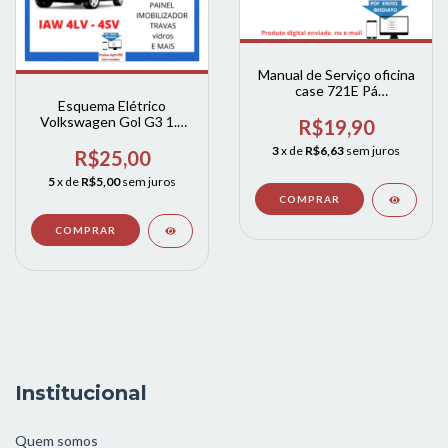
Manual de Serviço oficina
case 721E Pá
Esquema Elétrico
Carregadeira
Volkswagen Gol G3 1.0
R$19,90
1.4 1.6 8v E 16v Iaw 4lv
3
x de
R$6,63
sem juros
R$25,00
5
x de
R$5,00
sem juros
Institucional
Quem somos