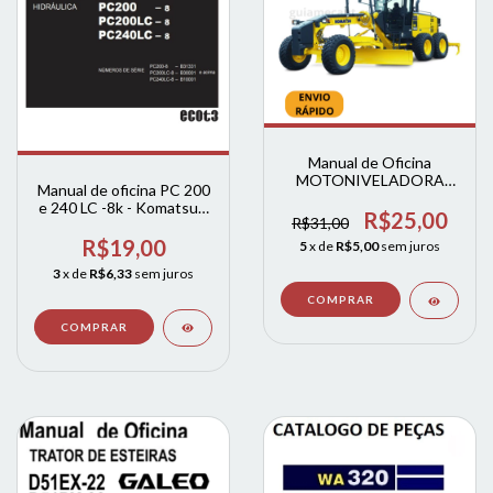
Manual de Oficina
MOTONIVELADORA
Manual de oficina PC 200
GD555 - 5 GD655 - 5
e 240 LC -8k - Komatsu+
GD675 - 5
R$25,00
R$31,00
diagramas e codigos de
falhas
R$19,00
5
x de
R$5,00
sem juros
3
x de
R$6,33
sem juros