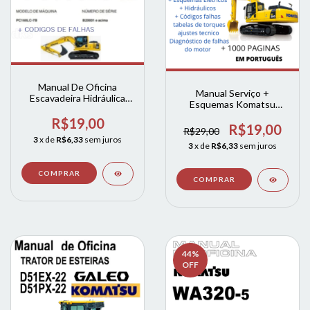
Manual De Oficina
Manual Serviço +
Escavadeira Hidráulica
Esquemas Komatsu
Komatsu Pc 160 pc160
Pc300-8 /pc350-8
Lc
R$19,00
/pc350lc
R$19,00
R$29,00
3
x de
R$6,33
sem juros
3
x de
R$6,33
sem juros
44
%
OFF