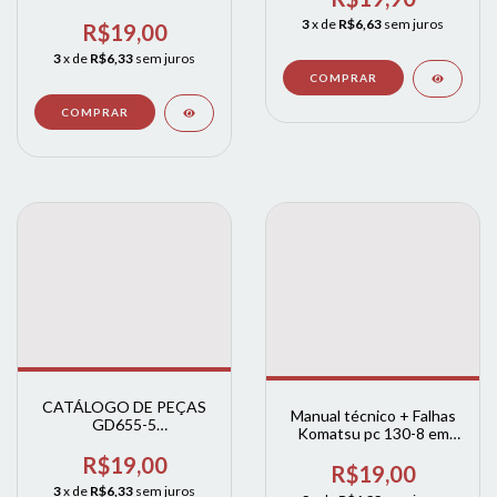
Escavadeira hidráulica +
3
x de
R$6,63
sem juros
diagrama e hidráulica e
R$19,00
diagnostico falhas
3
x de
R$6,33
sem juros
CATÁLOGO DE PEÇAS
Manual técnico + Falhas
GD655-5
Komatsu pc 130-8 em
MOTONIVELADORA
ingles
KOMATSU
R$19,00
R$19,00
3
x de
R$6,33
sem juros