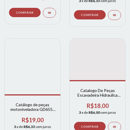
3
x de
R$6,33
sem juros
Catalogo De Peças
Escavadeira Hidraulica
Komatsu Pc200-6 EM
INGLES
R$18,00
Catálogo de peças
motoniveladora GD655 -
3
x de
R$6,00
sem juros
5 ( ingles)
R$19,00
3
x de
R$6,33
sem juros