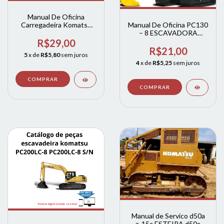
Manual De Oficina
Manual De Oficina PC130
Carregadeira Komatsu
– 8 ESCAVADORA
Wa180-3
HIDRÁULICA KOMATSU
R$29,00
R$21,00
5
x de
R$5,80
sem juros
4
x de
R$5,25
sem juros
Manual de Servico d50a
a-15c ESTEIRA d50a