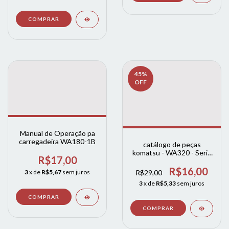
45
%
OFF
Manual de Operação pa
carregadeira WA180-1B
catálogo de peças
komatsu - WA320 - Serie
R$17,00
6- WA320PZ-6 INGLES
R$16,00
3
x de
R$5,67
sem juros
R$29,00
3
x de
R$5,33
sem juros