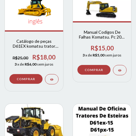
Manual Codigos De
Falhas Komatsu. Pc 200-
Catálogo de peças
8
D61EX komatsu trator
R$15,00
esteiras (ingles)
3
x de
R$5,00
sem juros
R$18,00
R$25,00
3
x de
R$6,00
sem juros