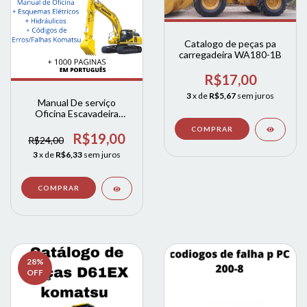
Catalogo de peças pa
carregadeira WA180-1B
R$17,00
3
x de
R$5,67
sem juros
Manual De serviço
Oficina Escavadeira
komatsu Pc 200 pc 220 -
serie 8
R$19,00
R$24,00
3
x de
R$6,33
sem juros
28
%
OFF