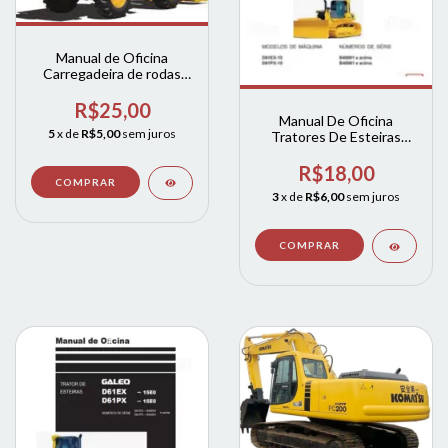
Manual de Oficina
Carregadeira de rodas
WA200-6 WA200PZ-6 +
hidráulica + diagramas
R$25,00
Manual De Oficina
elétricos komatsu
5
x de
R$5,00
sem juros
Tratores De Esteiras
D61ex-15 D61px-15
R$18,00
3
x de
R$6,00
sem juros