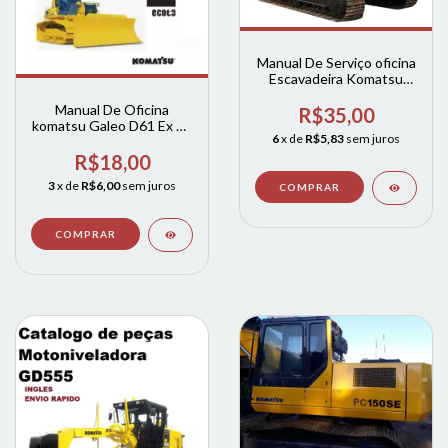
Manual De Serviço oficina
Escavadeira Komatsu
Pc200-6b / Pc200lc-6b
Manual De Oficina
R$35,00
komatsu Galeo D61 Ex Px
6
x de
R$5,83
sem juros
15 E0
R$18,00
3
x de
R$6,00
sem juros