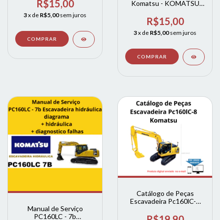
ESTEIRA
R$15,00
Komatsu - KOMATSU
WA320-1LC - Wa320.1
3
x de
R$5,00
sem juros
completo
R$15,00
3
x de
R$5,00
sem juros
Catálogo de Peças
Escavadeira Pc160lC-8
Manual de Serviço
Komatsu PARTS
PC160LC - 7b
R$19,90