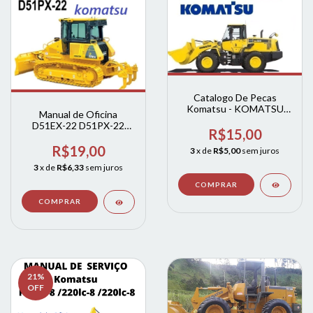
Catalogo De Pecas
Komatsu - KOMATSU
Manual de Oficina
Wa320-5 - Wa320.5
D51EX-22 D51PX-22
completo
R$15,00
komatsu
R$19,00
3
x de
R$5,00
sem juros
3
x de
R$6,33
sem juros
21
%
OFF