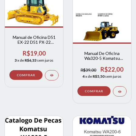
Manual de Oficina D51
EX-22 D51 PX-22
komatsu
R$19,00
Manual De OficIna
Wa320-5 Komatsu
3
x de
R$6,33
sem juros
Serviço E Manutenção
Komatsu Wa320-5 +
R$22,00
R$39,00
codigos de falhas
4
x de
R$5,50
sem juros