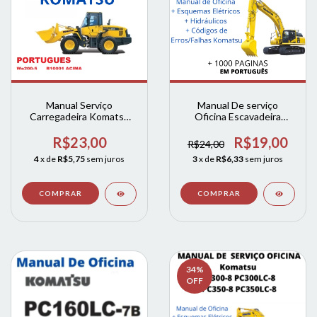
Manual Serviço
Manual De serviço
Carregadeira Komatsu
Oficina Escavadeira
Wa200-5 + Esquemas +
komatsu Pc 200 pc 220
HidRAULICA
R$23,00
R$19,00
R$24,00
4
x de
R$5,75
sem juros
3
x de
R$6,33
sem juros
34
%
OFF