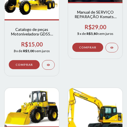
Manual de SERVIÇO
REPARAÇÃO Komatsu
PC150SE
R$29,00
Catalogo de peças
Motoniveladora GD555
5
x de
R$5,80
sem juros
Komatsu em ingles
R$15,00
3
x de
R$5,00
sem juros