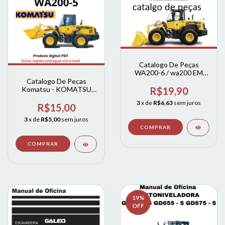
Catalogo De Peças
WA200-6 / wa200 EM
INGLES
Catalogo De Pecas
R$19,90
Komatsu - KOMATSU
WA200-5 completo
3
x de
R$6,63
sem juros
R$15,00
3
x de
R$5,00
sem juros
19
%
OFF