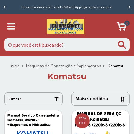
E
Envio Imediato via E-mail e WhatsApp logo após a compra!
0
Início
>
Máquinas de Construção e implementos
>
Komatsu
Komatsu
Filtrar
21
%
OFF