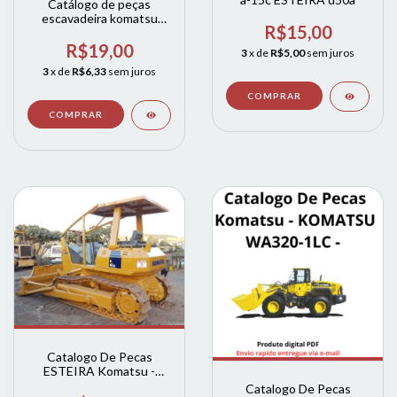
Catálogo de peças
escavadeira komatsu
R$15,00
PC200LC-8 PC200LC-8
S/N PARTS
R$19,00
3
x de
R$5,00
sem juros
3
x de
R$6,33
sem juros
Catalogo De Pecas
ESTEIRA Komatsu -
KOMATSU D41A - 6
Catalogo De Pecas